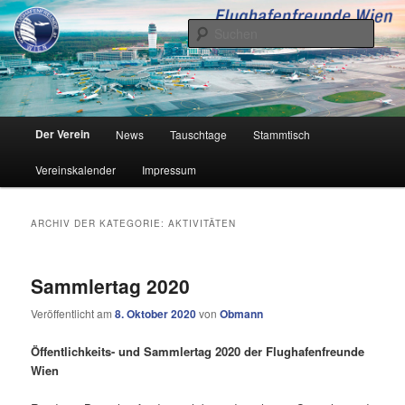
Zum
Zum
Inhalt
sekundären
Such
wechseln
Inhalt
wechseln
Flughafenfreunde Wien
Hauptmenü
Der Verein
News
Tauschtage
Stammtisch
Vereinskalender
Impressum
ARCHIV DER KATEGORIE:
AKTIVITÄTEN
Sammlertag 2020
Veröffentlicht am
8. Oktober 2020
von
Obmann
Öffentlichkeits- und Sammlertag 2020 der Flughafenfreunde
Wien