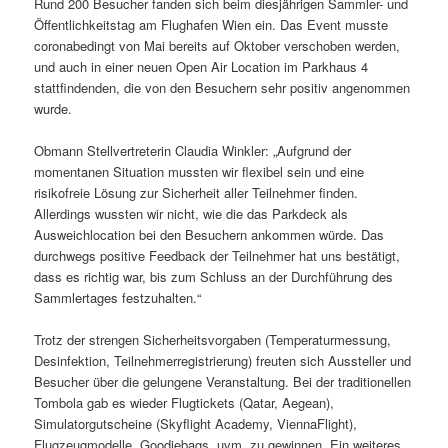
Rund 200 Besucher fanden sich beim diesjährigen Sammler- und
Öffentlichkeitstag am Flughafen Wien ein. Das Event musste
coronabedingt von Mai bereits auf Oktober verschoben werden,
und auch in einer neuen Open Air Location im Parkhaus 4
stattfindenden, die von den Besuchern sehr positiv angenommen
wurde.
Obmann Stellvertreterin Claudia Winkler: „Aufgrund der
momentanen Situation mussten wir flexibel sein und eine
risikofreie Lösung zur Sicherheit aller Teilnehmer finden.
Allerdings wussten wir nicht, wie die das Parkdeck als
Ausweichlocation bei den Besuchern ankommen würde. Das
durchwegs positive Feedback der Teilnehmer hat uns bestätigt,
dass es richtig war, bis zum Schluss an der Durchführung des
Sammlertages festzuhalten.“
Trotz der strengen Sicherheitsvorgaben (Temperaturmessung,
Desinfektion, Teilnehmerregistrierung) freuten sich Aussteller und
Besucher über die gelungene Veranstaltung. Bei der traditionellen
Tombola gab es wieder Flugtickets (Qatar, Aegean),
Simulatorgutscheine (Skyflight Academy, ViennaFlight),
Flugzeugmodelle, Goodiebags, uvm. zu gewinnen. Ein weiteres