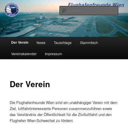
Zum
Inhalt
Such
wechseln
Flughafenfreunde Wien
Hauptmenü
Der Verein
News
Tauschtage
Stammtisch
Vereinskalender
Impressum
Der Verein
Die Flughafenfreunde Wien sind ein unabhängiger Verein mit dem
Ziel, luftfahrtinteressierte Personen zusammenzuführen sowie
das Verständnis der Öffentlichkeit für die Zivilluftfahrt und den
Flughafen Wien-Schwechat zu fördern.