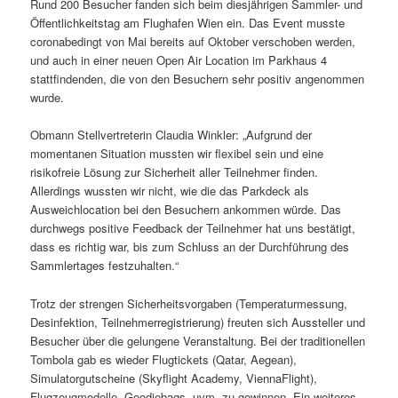
Rund 200 Besucher fanden sich beim diesjährigen Sammler- und
Öffentlichkeitstag am Flughafen Wien ein. Das Event musste
coronabedingt von Mai bereits auf Oktober verschoben werden,
und auch in einer neuen Open Air Location im Parkhaus 4
stattfindenden, die von den Besuchern sehr positiv angenommen
wurde.
Obmann Stellvertreterin Claudia Winkler: „Aufgrund der
momentanen Situation mussten wir flexibel sein und eine
risikofreie Lösung zur Sicherheit aller Teilnehmer finden.
Allerdings wussten wir nicht, wie die das Parkdeck als
Ausweichlocation bei den Besuchern ankommen würde. Das
durchwegs positive Feedback der Teilnehmer hat uns bestätigt,
dass es richtig war, bis zum Schluss an der Durchführung des
Sammlertages festzuhalten.“
Trotz der strengen Sicherheitsvorgaben (Temperaturmessung,
Desinfektion, Teilnehmerregistrierung) freuten sich Aussteller und
Besucher über die gelungene Veranstaltung. Bei der traditionellen
Tombola gab es wieder Flugtickets (Qatar, Aegean),
Simulatorgutscheine (Skyflight Academy, ViennaFlight),
Flugzeugmodelle, Goodiebags, uvm. zu gewinnen. Ein weiteres