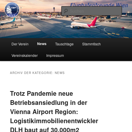
Zum
Zum
Inhalt
sekundären
Such
wechseln
Inhalt
wechseln
Flughafenfreunde Wien
Hauptmenü
News
Der Verein
Tauschtage
Stammtisch
Vereinskalender
Impressum
ARCHIV DER KATEGORIE:
NEWS
Trotz Pandemie neue
Betriebsansiedlung in der
Vienna Airport Region:
Logistikimmobilienentwickler
DLH baut auf 30.000m2