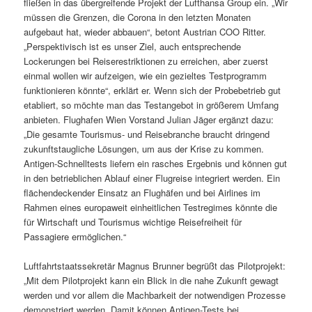
fließen in das übergreifende Projekt der Lufthansa Group ein. „Wir
müssen die Grenzen, die Corona in den letzten Monaten
aufgebaut hat, wieder abbauen“, betont Austrian COO Ritter.
„Perspektivisch ist es unser Ziel, auch entsprechende
Lockerungen bei Reiserestriktionen zu erreichen, aber zuerst
einmal wollen wir aufzeigen, wie ein gezieltes Testprogramm
funktionieren könnte“, erklärt er. Wenn sich der Probebetrieb gut
etabliert, so möchte man das Testangebot in größerem Umfang
anbieten. Flughafen Wien Vorstand Julian Jäger ergänzt dazu:
„Die gesamte Tourismus- und Reisebranche braucht dringend
zukunftstaugliche Lösungen, um aus der Krise zu kommen.
Antigen-Schnelltests liefern ein rasches Ergebnis und können gut
in den betrieblichen Ablauf einer Flugreise integriert werden. Ein
flächendeckender Einsatz an Flughäfen und bei Airlines im
Rahmen eines europaweit einheitlichen Testregimes könnte die
für Wirtschaft und Tourismus wichtige Reisefreiheit für
Passagiere ermöglichen.“
Luftfahrtstaatssekretär Magnus Brunner begrüßt das Pilotprojekt:
„Mit dem Pilotprojekt kann ein Blick in die nahe Zukunft gewagt
werden und vor allem die Machbarkeit der notwendigen Prozesse
demonstriert werden. Damit können Antigen-Tests bei