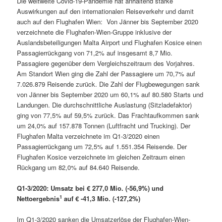
Die weltweite Covid-19-Pandemie hat anhaltend starke
Auswirkungen auf den internationalen Reiseverkehr und damit
auch auf den Flughafen Wien: Von Jänner bis September 2020
verzeichnete die Flughafen-Wien-Gruppe inklusive der
Auslandsbeteiligungen Malta Airport und Flughafen Kosice einen
Passagierrückgang von 71,2% auf insgesamt 8,7 Mio.
Passagiere gegenüber dem Vergleichszeitraum des Vorjahres.
Am Standort Wien ging die Zahl der Passagiere um 70,7% auf
7.026.879 Reisende zurück. Die Zahl der Flugbewegungen sank
von Jänner bis September 2020 um 60,1% auf 80.580 Starts und
Landungen. Die durchschnittliche Auslastung (Sitzladefaktor)
ging von 77,5% auf 59,5% zurück. Das Frachtaufkommen sank
um 24,0% auf 157.878 Tonnen (Luftfracht und Trucking). Der
Flughafen Malta verzeichnete im Q1-3/2020 einen
Passagierrückgang um 72,5% auf 1.551.354 Reisende. Der
Flughafen Kosice verzeichnete im gleichen Zeitraum einen
Rückgang um 82,0% auf 84.640 Reisende.
Q1-3/2020: Umsatz bei € 277,0 Mio. (-56,9%) und
1
Nettoergebnis
auf € -41,3 Mio. (-127,2%)
Im Q1-3/2020 sanken die Umsatzerlöse der Flughafen-Wien-