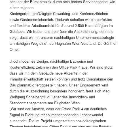
besticht der Bürokomplex durch sein breites Serviceangebot wie
einem eigenen
Kindergarten, großzügiger Coworking- und Konferenzflächen
sowie Gastronomiebereich. Dadurch schaffen wir ein perfektes
und flexibles Arbeitsumfeld für die rund 2.500 Beschäftigten im
Gebäude. Wir freuen uns sehr über die Auszeichnung, denn sie
zeigt, dass wir mit unserer nachhaltigen Unternehmensstrategie
am richtigen Weg sind“, so Flughafen Wien-Vorstand, Dr. Günther
Ofner.
„Hochmodernes Design, nachhaltige Bauweise und
Kosteneffizienz zeichnen den Office Park 4 aus. Wir sind stolz,
dass wir mit dem Gebäude neue Akzente in der
Immobilienwirtschaft setzen konnten und trotz Coronakrise den
Bau planmäßig fertiggestellt haben. Unser Engagement wird
durch die Auszeichnung besonders honoriert“, freut sich Mag.
Wolfgang Scheibenpflug, Leiter des Immobilien- und
Standortmanagements am Flughafen Wien.
„Wir sind der Ansicht, dass der Office Park 4 ein deutliches
Signal in Richtung ressourcenschonenden Lebenswandel
aussendet. Die im Projekt umgesetzten sozioökologischen
Themen bereichern den Office Park 4 um eine weitere Facette.