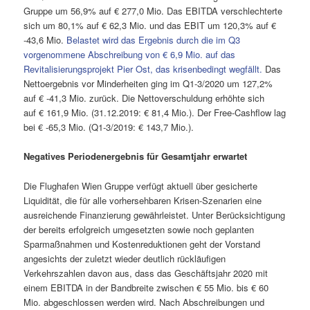
Gruppe um 56,9% auf € 277,0 Mio. Das EBITDA verschlechterte
sich um 80,1% auf € 62,3 Mio. und das EBIT um 120,3% auf €
-43,6 Mio.
Belastet wird das Ergebnis durch die im Q3
vorgenommene Abschreibung von € 6,9 Mio. auf das
Revitalisierungsprojekt Pier Ost, das krisenbedingt wegfällt.
Das
Nettoergebnis vor Minderheiten ging im Q1-3/2020 um 127,2%
auf € -41,3 Mio. zurück. Die Nettoverschuldung erhöhte sich
auf € 161,9 Mio. (31.12.2019: € 81,4 Mio.). Der Free-Cashflow lag
bei € -65,3 Mio. (Q1-3/2019: € 143,7 Mio.).
Negatives Periodenergebnis für Gesamtjahr erwartet
Die Flughafen Wien Gruppe verfügt aktuell über gesicherte
Liquidität, die für alle vorhersehbaren Krisen-Szenarien eine
ausreichende Finanzierung gewährleistet. Unter Berücksichtigung
der bereits erfolgreich umgesetzten sowie noch geplanten
Sparmaßnahmen und Kostenreduktionen geht der Vorstand
angesichts der zuletzt wieder deutlich rückläufigen
Verkehrszahlen davon aus, dass das Geschäftsjahr 2020 mit
einem EBITDA in der Bandbreite zwischen € 55 Mio. bis € 60
Mio. abgeschlossen werden wird. Nach Abschreibungen und