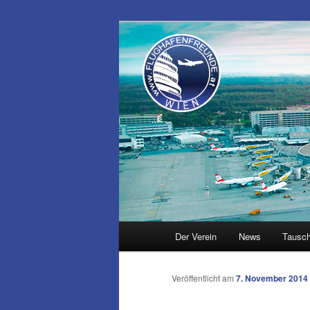
Zum
Inhalt
wechseln
Flughafenfre
Hauptmenü
Der Verein
News
Tausc
Veröffentlicht am
7. November 2014