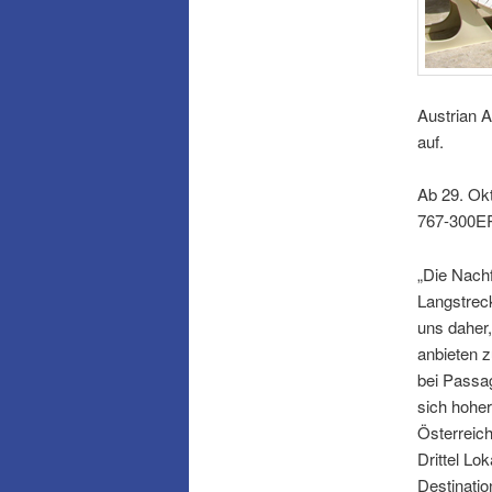
Austrian A
auf.
Ab 29. Ok
767-300ER
„Die Nachf
Langstreck
uns daher
anbieten 
bei Passag
sich hoher
Österreich
Drittel Lo
Destinatio