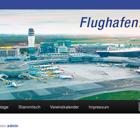
unde Wien
htage
Stammtisch
Vereinskalender
Impressum
von
admin