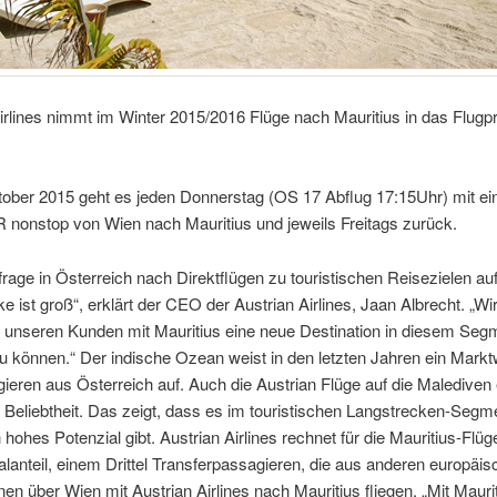
irlines nimmt im Winter 2015/2016 Flüge nach Mauritius in das Flu
tober 2015 geht es jeden Donnerstag (OS 17 Abflug 17:15Uhr) mit ei
 nonstop von Wien nach Mauritius und jeweils Freitags zurück.
rage in Österreich nach Direktflügen zu touristischen Reisezielen auf
e ist groß“, erklärt der CEO der Austrian Airlines, Jaan Albrecht. „Wi
, unseren Kunden mit Mauritius eine neue Destination in diesem Seg
zu können.“ Der indische Ozean weist in den letzten Jahren ein Mar
ieren aus Österreich auf. Auch die Austrian Flüge auf die Malediven 
 Beliebtheit. Das zeigt, dass es im touristischen Langstrecken-Segme
 hohes Potenzial gibt. Austrian Airlines rechnet für die Mauritius-Flüg
kalanteil, einem Drittel Transferpassagieren, die aus anderen europäi
nen über Wien mit Austrian Airlines nach Mauritius fliegen. „Mit Mauri