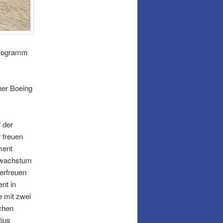
gprogramm
ner Boeing
 der
r freuen
ment
ktwachstum
erfreuen
nt in
e mit zwei
schen
tius