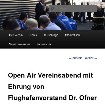
Zum
Inhalt
Such
wechseln
Flughafenfreunde Wien
Hauptmenü
Der Verein
News
Tauschtage
Stammtisch
Vereinskalender
Impressum
Beitrags-
←
Zurück
Weiter
→
Navigation
Open Air Vereinsabend mit
Ehrung von
Flughafenvorstand Dr. Ofner