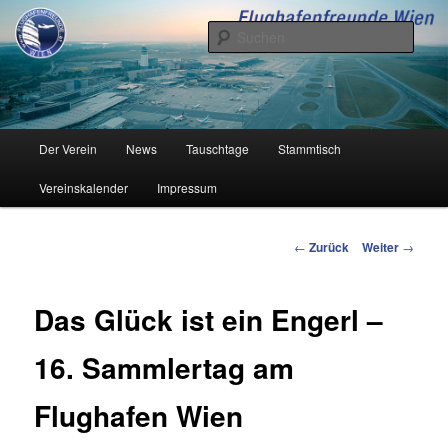
Zum
Inhalt
Such
wechseln
Flughafenfreunde Wien
Hauptmenü
Der Verein
News
Tauschtage
Stammtisch
Vereinskalender
Impressum
Beitrags-
←
Zurück
Weiter
→
Navigation
Das Glück ist ein Engerl –
16. Sammlertag am
Flughafen Wien