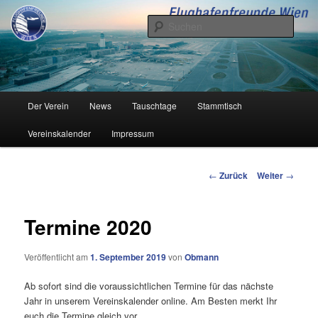
Zum
Inhalt
Such
wechseln
Flughafenfreunde Wien
Hauptmenü
Der Verein
News
Tauschtage
Stammtisch
Vereinskalender
Impressum
Beitrags-
←
Zurück
Weiter
→
Navigation
Termine 2020
Veröffentlicht am
1. September 2019
von
Obmann
Ab sofort sind die voraussichtlichen Termine für das nächste
Jahr in unserem Vereinskalender online. Am Besten merkt Ihr
euch die Termine gleich vor.