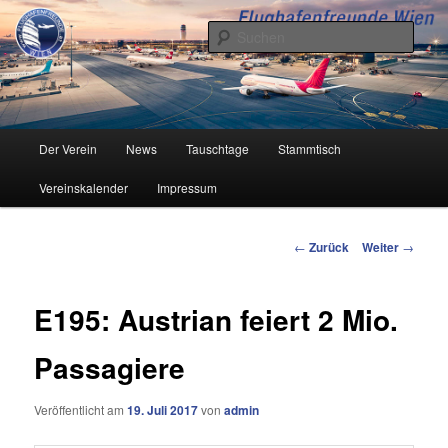
Zum
Inhalt
Such
wechseln
Flughafenfreunde Wien
Hauptmenü
Der Verein
News
Tauschtage
Stammtisch
Vereinskalender
Impressum
Beitrags-
←
Zurück
Weiter
→
Navigation
E195: Austrian feiert 2 Mio.
Passagiere
Veröffentlicht am
19. Juli 2017
von
admin