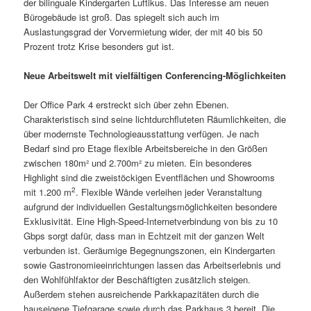
der bilinguale Kindergarten Luftikus. Das Interesse am neuen
Bürogebäude ist groß. Das spiegelt sich auch im
Auslastungsgrad der Vorvermietung wider, der mit 40 bis 50
Prozent trotz Krise besonders gut ist.
Neue Arbeitswelt mit vielfältigen Conferencing-Möglichkeiten
Der Office Park 4 erstreckt sich über zehn Ebenen.
Charakteristisch sind seine lichtdurchfluteten Räumlichkeiten, die
über modernste Technologieausstattung verfügen. Je nach
Bedarf sind pro Etage flexible Arbeitsbereiche in den Größen
zwischen 180m² und 2.700m² zu mieten. Ein besonderes
Highlight sind die zweistöckigen Eventflächen und Showrooms
2
mit 1.200 m
. Flexible Wände verleihen jeder Veranstaltung
aufgrund der individuellen Gestaltungsmöglichkeiten besondere
Exklusivität. Eine High-Speed-Internetverbindung von bis zu 10
Gbps sorgt dafür, dass man in Echtzeit mit der ganzen Welt
verbunden ist. Geräumige Begegnungszonen, ein Kindergarten
sowie Gastronomieeinrichtungen lassen das Arbeitserlebnis und
den Wohlfühlfaktor der Beschäftigten zusätzlich steigen.
Außerdem stehen ausreichende Parkkapazitäten durch die
hauseigene Tiefgarage sowie durch das Parkhaus 3 bereit. Die