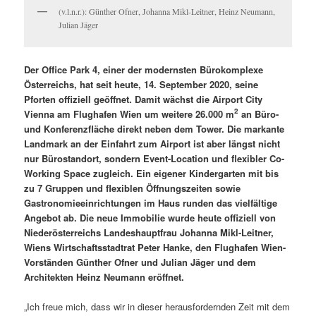
(v.l.n.r.): Günther Ofner, Johanna Mikl-Leitner, Heinz Neumann,
Julian Jäger
Der Office Park 4, einer der modernsten Bürokomplexe
Österreichs, hat seit heute, 14. September 2020, seine
Pforten offiziell geöffnet. Damit wächst die Airport City
2
Vienna am Flughafen Wien um weitere 26.000 m
an Büro-
und Konferenzfläche direkt neben dem Tower. Die markante
Landmark an der Einfahrt zum Airport ist aber längst nicht
nur Bürostandort, sondern Event-Location und flexibler Co-
Working Space zugleich. Ein eigener Kindergarten mit bis
zu 7 Gruppen und flexiblen Öffnungszeiten sowie
Gastronomieeinrichtungen im Haus runden das vielfältige
Angebot ab. Die neue Immobilie wurde heute offiziell von
Niederösterreichs Landeshauptfrau Johanna Mikl-Leitner,
Wiens Wirtschaftsstadtrat Peter Hanke, den Flughafen Wien-
Vorständen Günther Ofner und Julian Jäger und dem
Architekten Heinz Neumann eröffnet.
„Ich freue mich, dass wir in dieser herausfordernden Zeit mit dem