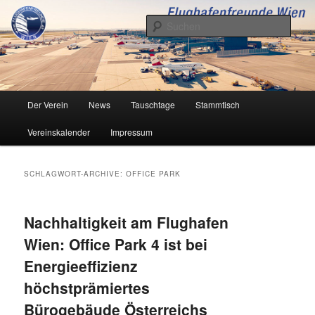
Zum
Zum
Inhalt
sekundären
Such
wechseln
Inhalt
wechseln
Flughafenfreunde Wien
Hauptmenü
Der Verein
News
Tauschtage
Stammtisch
Vereinskalender
Impressum
SCHLAGWORT-ARCHIVE:
OFFICE PARK
Nachhaltigkeit am Flughafen
Wien: Office Park 4 ist bei
Energieeffizienz
höchstprämiertes
Bürogebäude Österreichs