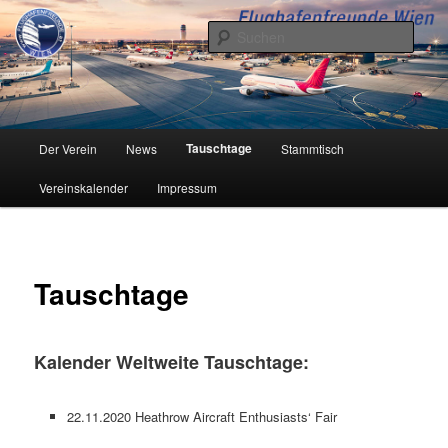
Zum
Inhalt
Such
wechseln
Flughafenfreunde Wien
Hauptmenü
Tauschtage
Der Verein
News
Stammtisch
Vereinskalender
Impressum
Tauschtage
Kalender Weltweite Tauschtage:
22.11.2020 Heathrow Aircraft Enthusiasts‘ Fair