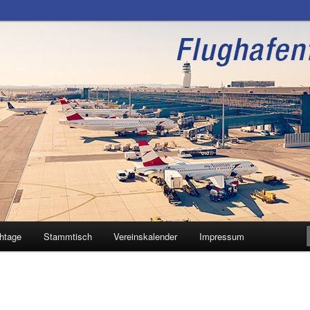
unde Wien
htage
Stammtisch
Vereinskalender
Impressum