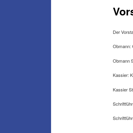
Vor
Der Vorst
Obmann: G
Obmann St
Kassier: K
Kassier S
Schriftfü
Schriftfüh