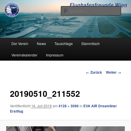
Zum
Inhalt
Such
wechseln
Flughafenfreunde Wien
Hauptmenü
Der Verein
News
Tauschtage
Stammtisch
Vereinskalender
Impressum
Bilder-
← Zurück
Weiter →
Navigation
20190510_211552
Veröffentlicht
16. Juli 2019
am
4128 × 3096
in
EVA AIR Dreamliner
Erstflug